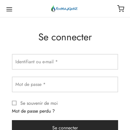
Se connecter
os services
os clients
he Bank Energy Group
on compte
Identifiant ou e-mail
*
uteille de gaz
culiers
opos
ils du compte
Mot de passe
*
echarge
ssionnels
mandes
ansport de gaz
ripteurs
sses
Se souvenir de moi
Mot de passe perdu ?
de passe perdu
Se connecter